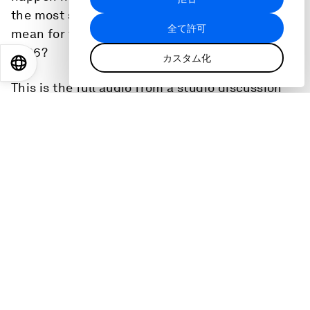
トナーによって使用されることがありま
す。
the most severely affected? And what does this
全て許可
mean for the global economic outlook in May
2026?
カスタム化
EN
ES
中文
日本語
This is the full audio from a studio discussion
recorded on 27 May 2026.
Guests
:
Rita Babihuga-Nsanze
Chief Economist; Director of Research and Strategy,
Africa Finance Corporation - AFC
Svenja Gudell
Chief Economist, Indeed
Thomas-Olivier Léautier
TL