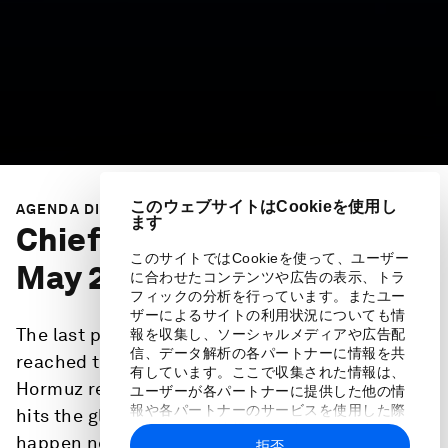
このウェブサイトはCookieを使用し
AGENDA DIALOGUES
ます
Chief Economists Briefing:
このサイトではCookieを使って、ユーザー
May 2026 Outlook
に合わせたコンテンツや広告の表示、トラ
フィックの分析を行っています。またユー
ザーによるサイトの利用状況についても情
The last pre-conflict shipments have now
報を収集し、ソーシャルメディアや広告配
信、データ解析の各パートナーに情報を共
reached their destinations, yet the Strait of
有しています。ここで収集された情報は、
Hormuz remains closed. As the supply crunch
ユーザーが各パートナーに提供した他の情
報や各パートナーのサービスを使用した際
hits the global economy, what’s going to
に収集された情報と組み合わされ、各パー
happen next? Which regions and industries are
拒否