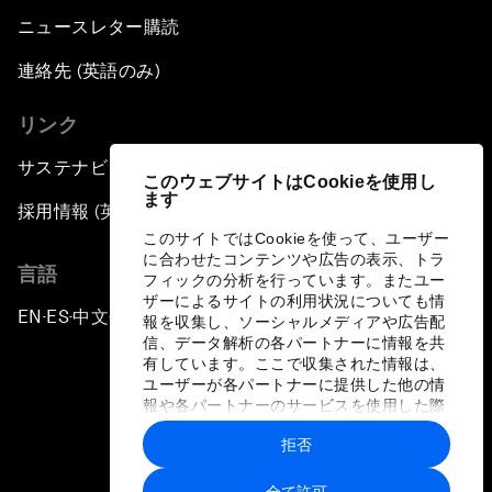
ニュースレター購読
連絡先 (英語のみ)
リンク
サステナビリティへの取り組み
このウェブサイトはCookieを使用し
ます
採用情報 (英語のみ)
このサイトではCookieを使って、ユーザー
に合わせたコンテンツや広告の表示、トラ
言語
フィックの分析を行っています。またユー
ザーによるサイトの利用状況についても情
EN
ES
中文
日本語
▪
▪
▪
報を収集し、ソーシャルメディアや広告配
信、データ解析の各パートナーに情報を共
有しています。ここで収集された情報は、
ユーザーが各パートナーに提供した他の情
報や各パートナーのサービスを使用した際
に収集された情報と組み合わされ、各パー
拒否
トナーによって使用されることがありま
プライバシーポリシーと利用規約
す。
全て許可