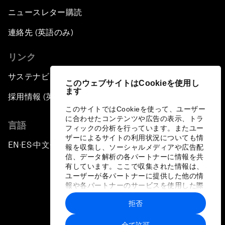
ニュースレター購読
連絡先 (英語のみ)
リンク
サステナビリティへの取り組み
このウェブサイトはCookieを使用し
ます
採用情報 (英語のみ)
このサイトではCookieを使って、ユーザー
に合わせたコンテンツや広告の表示、トラ
言語
フィックの分析を行っています。またユー
ザーによるサイトの利用状況についても情
EN
ES
中文
日本語
▪
▪
▪
報を収集し、ソーシャルメディアや広告配
信、データ解析の各パートナーに情報を共
有しています。ここで収集された情報は、
ユーザーが各パートナーに提供した他の情
報や各パートナーのサービスを使用した際
に収集された情報と組み合わされ、各パー
拒否
トナーによって使用されることがありま
プライバシーポリシーと利用規約
す。
全て許可