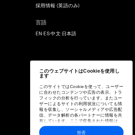
採用情報 (英語のみ)
て
言語
EN
ES
中文
日本語
▪
▪
▪
このウェブサイトはCookieを使用し
ます
このサイトではCookieを使って、ユーザー
に合わせたコンテンツや広告の表示、トラ
フィックの分析を行っています。またユー
ザーによるサイトの利用状況についても情
報を収集し、ソーシャルメディアや広告配
信、データ解析の各パートナーに情報を共
有しています。ここで収集された情報は、
ユーザーが各パートナーに提供した他の情
報や各パートナーのサービスを使用した際
拒否