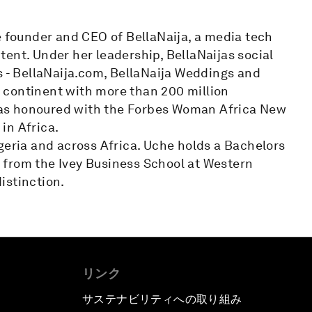
e founder and CEO of BellaNaija, a media tech
ent. Under her leadership, BellaNaijas social
s - BellaNaija.com, BellaNaija Weddings and
an continent with more than 200 million
as honoured with the Forbes Woman Africa New
in Africa.
geria and across Africa. Uche holds a Bachelors
 from the Ivey Business School at Western
istinction.
リンク
サステナビリティへの取り組み