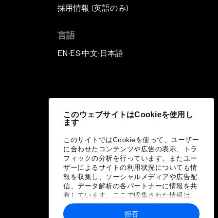
採用情報 (英語のみ)
て
言語
EN
ES
中文
日本語
▪
▪
▪
このウェブサイトはCookieを使用し
ます
このサイトではCookieを使って、ユーザー
に合わせたコンテンツや広告の表示、トラ
フィックの分析を行っています。またユー
ザーによるサイトの利用状況についても情
報を収集し、ソーシャルメディアや広告配
信、データ解析の各パートナーに情報を共
有しています。ここで収集された情報は、
ユーザーが各パートナーに提供した他の情
報や各パートナーのサービスを使用した際
拒否