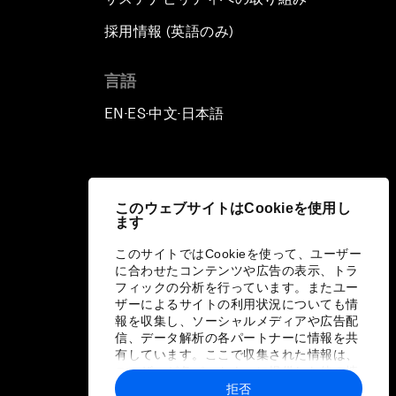
採用情報 (英語のみ)
て
言語
EN
ES
中文
日本語
▪
▪
▪
このウェブサイトはCookieを使用し
ます
このサイトではCookieを使って、ユーザー
に合わせたコンテンツや広告の表示、トラ
フィックの分析を行っています。またユー
ザーによるサイトの利用状況についても情
報を収集し、ソーシャルメディアや広告配
信、データ解析の各パートナーに情報を共
有しています。ここで収集された情報は、
ユーザーが各パートナーに提供した他の情
報や各パートナーのサービスを使用した際
拒否