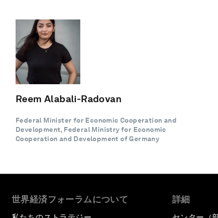
Reem Alabali-Radovan
Federal Minister for Economic Cooperation and
Development, Federal Ministry for Economic
Cooperation and Development of Germany
世界経済フォーラムについて
詳細
私たちのストラテジー
センター（