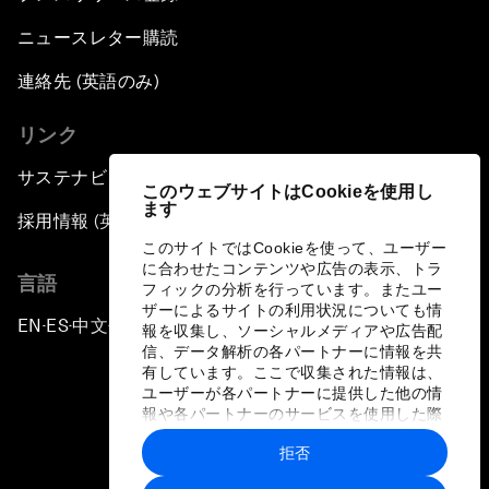
ニュースレター購読
連絡先 (英語のみ)
リンク
サステナビリティへの取り組み
このウェブサイトはCookieを使用し
ます
採用情報 (英語のみ)
このサイトではCookieを使って、ユーザー
に合わせたコンテンツや広告の表示、トラ
言語
フィックの分析を行っています。またユー
ザーによるサイトの利用状況についても情
EN
ES
中文
日本語
▪
▪
▪
報を収集し、ソーシャルメディアや広告配
信、データ解析の各パートナーに情報を共
有しています。ここで収集された情報は、
ユーザーが各パートナーに提供した他の情
報や各パートナーのサービスを使用した際
に収集された情報と組み合わされ、各パー
拒否
トナーによって使用されることがありま
プライバシーポリシーと利用規約
す。