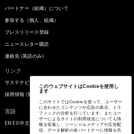
パートナー（組織）について
参加する（個人、組織）
プレスリリース登録
ニュースレター購読
連絡先 (英語のみ)
リンク
サステナビリティへの取り組み
このウェブサイトはCookieを使用し
ます
採用情報 (英語のみ)
このサイトではCookieを使って、ユーザー
に合わせたコンテンツや広告の表示、トラ
言語
フィックの分析を行っています。またユー
ザーによるサイトの利用状況についても情
EN
ES
中文
日本語
▪
▪
▪
報を収集し、ソーシャルメディアや広告配
信、データ解析の各パートナーに情報を共