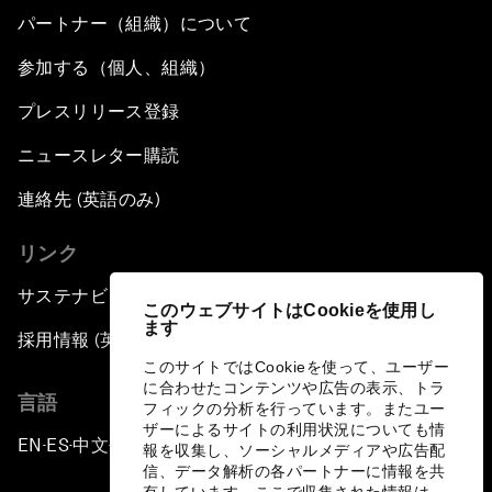
パートナー（組織）について
参加する（個人、組織）
プレスリリース登録
ニュースレター購読
連絡先 (英語のみ)
リンク
サステナビリティへの取り組み
このウェブサイトはCookieを使用し
ます
採用情報 (英語のみ)
このサイトではCookieを使って、ユーザー
に合わせたコンテンツや広告の表示、トラ
言語
フィックの分析を行っています。またユー
ザーによるサイトの利用状況についても情
EN
ES
中文
日本語
▪
▪
▪
報を収集し、ソーシャルメディアや広告配
信、データ解析の各パートナーに情報を共