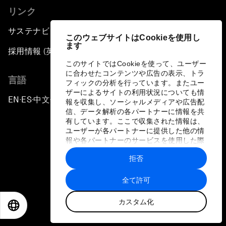
リンク
サステナビリティへの取り組み
このウェブサイトはCookieを使用し
ます
採用情報 (英語のみ)
このサイトではCookieを使って、ユーザー
に合わせたコンテンツや広告の表示、トラ
言語
フィックの分析を行っています。またユー
ザーによるサイトの利用状況についても情
EN
ES
中文
日本語
▪
▪
▪
報を収集し、ソーシャルメディアや広告配
信、データ解析の各パートナーに情報を共
有しています。ここで収集された情報は、
ユーザーが各パートナーに提供した他の情
報や各パートナーのサービスを使用した際
に収集された情報と組み合わされ、各パー
拒否
トナーによって使用されることがありま
プライバシーポリシーと利用規約
す。
全て許可
サイトマップ
カスタム化
©
2026
世界経済フォーラム
EN
ES
中文
日本語