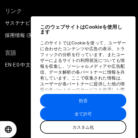
リンク
サステナビリティへの取り組み
このウェブサイトはCookieを使用し
ます
採用情報 (英語のみ)
このサイトではCookieを使って、ユーザー
に合わせたコンテンツや広告の表示、トラ
言語
フィックの分析を行っています。またユー
ザーによるサイトの利用状況についても情
EN
ES
中文
日本語
▪
▪
▪
報を収集し、ソーシャルメディアや広告配
信、データ解析の各パートナーに情報を共
有しています。ここで収集された情報は、
ユーザーが各パートナーに提供した他の情
報や各パートナーのサービスを使用した際
に収集された情報と組み合わされ、各パー
拒否
トナーによって使用されることがありま
プライバシーポリシーと利用規約
す。
全て許可
サイトマップ
カスタム化
©
2026
世界経済フォーラム
EN
ES
中文
日本語