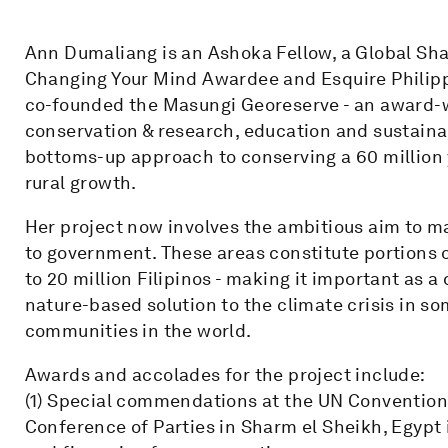
Ann Dumaliang is an Ashoka Fellow, a Global Shap
Changing Your Mind Awardee and Esquire Philippi
co-founded the Masungi Georeserve - an award-wi
conservation & research, education and sustain
bottoms-up approach to conserving a 60 million 
rural growth.
Her project now involves the ambitious aim to ma
to government. These areas constitute portions o
to 20 million Filipinos - making it important as a
nature-based solution to the climate crisis in so
communities in the world.
Awards and accolades for the project include:
(1) Special commendations at the UN Convention 
Conference of Parties in Sharm el Sheikh, Egypt 