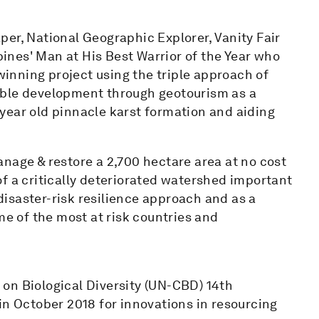
er, National Geographic Explorer, Vanity Fair
nes' Man at His Best Warrior of the Year who
nning project using the triple approach of
able development through geotourism as a
year old pinnacle karst formation and aiding
nage & restore a 2,700 hectare area at no cost
f a critically deteriorated watershed important
 disaster-risk resilience approach and as a
me of the most at risk countries and
on Biological Diversity (UN-CBD) 14th
in October 2018 for innovations in resourcing