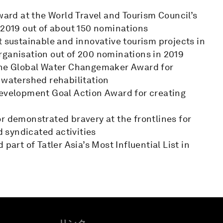
ward at the World Travel and Tourism Council’s
 2019 out of about 150 nominations
t sustainable and innovative tourism projects in
rganisation out of 200 nominations in 2019
 the Global Water Changemaker Award for
 watershed rehabilitation
Development Goal Action Award for creating
r demonstrated bravery at the frontlines for
d syndicated activities
part of Tatler Asia’s Most Influential List in