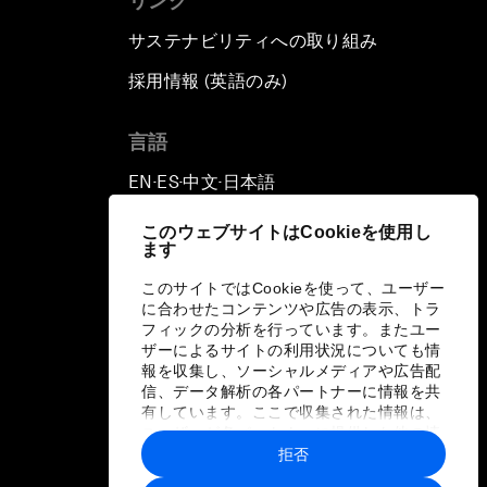
リンク
サステナビリティへの取り組み
採用情報 (英語のみ)
て
言語
EN
ES
中文
日本語
▪
▪
▪
このウェブサイトはCookieを使用し
ます
このサイトではCookieを使って、ユーザー
に合わせたコンテンツや広告の表示、トラ
フィックの分析を行っています。またユー
ザーによるサイトの利用状況についても情
報を収集し、ソーシャルメディアや広告配
信、データ解析の各パートナーに情報を共
有しています。ここで収集された情報は、
ユーザーが各パートナーに提供した他の情
報や各パートナーのサービスを使用した際
拒否
に収集された情報と組み合わされ、各パー