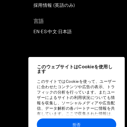
採用情報 (英語のみ)
て
言語
EN
ES
中文
日本語
▪
▪
▪
このウェブサイトはCookieを使用し
ます
このサイトではCookieを使って、ユーザー
に合わせたコンテンツや広告の表示、トラ
フィックの分析を行っています。またユー
ザーによるサイトの利用状況についても情
報を収集し、ソーシャルメディアや広告配
信、データ解析の各パートナーに情報を共
有しています。ここで収集された情報は、
ユーザーが各パートナーに提供した他の情
報や各パートナーのサービスを使用した際
拒否