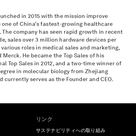
aunched in 2015 with the mission improve
 one of China’s fastest-growing healthcare
es. The company has seen rapid growth in recent
e, sales over 3 million hardware devices per
in various roles in medical sales and marketing,
and Merck. He became the Top Sales of his
al Top Sales in 2012, and a two-time winner of
egree in molecular biology from Zhejiang
nd currently serves as the Founder and CEO.
リンク
サステナビリティへの取り組み