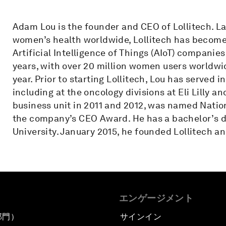
Adam Lou is the founder and CEO of Lollitech. L
women’s health worldwide, Lollitech has become
Artificial Intelligence of Things (AIoT) compani
years, with over 20 million women users worldwid
year. Prior to starting Lollitech, Lou has served 
including at the oncology divisions at Eli Lilly 
business unit in 2011 and 2012, was named Nation
the company’s CEO Award. He has a bachelor’s d
University. January 2015, he founded Lollitech a
エンゲージメント
部門）
サインイン