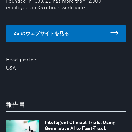
Founded in 1983, ZS has more than 12,000
employees in 35 offices worldwide.
ZS のウェブサイトを見る
Headquarters
USA
報告書
Intelligent Clinical Trials: Using
Generative AI to Fast-Track