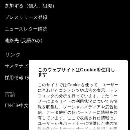
参加する（個人、組織）
プレスリリース登録
ニュースレター購読
連絡先 (英語のみ)
リンク
サステナビリティへの取り組み
このウェブサイトはCookieを使用し
ます
採用情報 (英語のみ)
このサイトではCookieを使って、ユーザー
に合わせたコンテンツや広告の表示、トラ
言語
フィックの分析を行っています。またユー
ザーによるサイトの利用状況についても情
EN
ES
中文
日本語
▪
▪
▪
報を収集し、ソーシャルメディアや広告配
信、データ解析の各パートナーに情報を共
有しています。ここで収集された情報は、
ユーザーが各パートナーに提供した他の情
報や各パートナーのサービスを使用した際