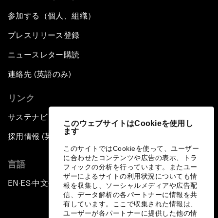
参加する（個人、組織）
プレスリリース登録
ニュースレター購読
連絡先 (英語のみ)
リンク
サステナビリティへの取り組み
このウェブサイトはCookieを使用し
ます
採用情報 (英語のみ)
このサイトではCookieを使って、ユーザー
に合わせたコンテンツや広告の表示、トラ
言語
フィックの分析を行っています。またユー
ザーによるサイトの利用状況についても情
EN
ES
中文
日本語
▪
▪
▪
報を収集し、ソーシャルメディアや広告配
信、データ解析の各パートナーに情報を共
有しています。ここで収集された情報は、
ユーザーが各パートナーに提供した他の情