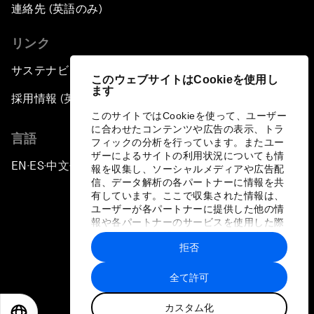
連絡先 (英語のみ)
リンク
サステナビリティへの取り組み
このウェブサイトはCookieを使用し
ます
採用情報 (英語のみ)
このサイトではCookieを使って、ユーザー
に合わせたコンテンツや広告の表示、トラ
言語
フィックの分析を行っています。またユー
ザーによるサイトの利用状況についても情
EN
ES
中文
日本語
▪
▪
▪
報を収集し、ソーシャルメディアや広告配
信、データ解析の各パートナーに情報を共
有しています。ここで収集された情報は、
ユーザーが各パートナーに提供した他の情
報や各パートナーのサービスを使用した際
に収集された情報と組み合わされ、各パー
拒否
トナーによって使用されることがありま
プライバシーポリシーと利用規約
す。
全て許可
サイトマップ
カスタム化
©
2026
世界経済フォーラム
EN
ES
中文
日本語