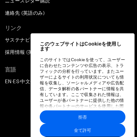
ニュースレター購読
連絡先 (英語のみ)
リンク
サステナビリティへの取り組み
このウェブサイトはCookieを使用し
ます
採用情報 (英語のみ)
このサイトではCookieを使って、ユーザー
に合わせたコンテンツや広告の表示、トラ
言語
フィックの分析を行っています。またユー
ザーによるサイトの利用状況についても情
EN
ES
中文
日本語
▪
▪
▪
報を収集し、ソーシャルメディアや広告配
信、データ解析の各パートナーに情報を共
有しています。ここで収集された情報は、
ユーザーが各パートナーに提供した他の情
報や各パートナーのサービスを使用した際
に収集された情報と組み合わされ、各パー
拒否
トナーによって使用されることがありま
プライバシーポリシーと利用規約
す。
全て許可
サイトマップ