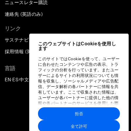
ニュースレター購読
連絡先 (英語のみ)
リンク
サステナビリティへの取り組み
このウェブサイトはCookieを使用し
ます
採用情報 (英語のみ)
このサイトではCookieを使って、ユーザー
に合わせたコンテンツや広告の表示、トラ
言語
フィックの分析を行っています。またユー
ザーによるサイトの利用状況についても情
EN
ES
中文
日本語
▪
▪
▪
報を収集し、ソーシャルメディアや広告配
信、データ解析の各パートナーに情報を共
有しています。ここで収集された情報は、
ユーザーが各パートナーに提供した他の情
報や各パートナーのサービスを使用した際
に収集された情報と組み合わされ、各パー
拒否
トナーによって使用されることがありま
プライバシーポリシーと利用規約
す。
全て許可
サイトマップ