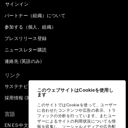
サインイン
パートナー（組織）について
参加する（個人、組織）
プレスリリース登録
ニュースレター購読
連絡先 (英語のみ)
リンク
サステナビリティへの取り組み
このウェブサイトはCookieを使用し
ます
採用情報 (英語のみ)
このサイトではCookieを使って、ユーザー
に合わせたコンテンツや広告の表示、トラ
言語
フィックの分析を行っています。またユー
ザーによるサイトの利用状況についても情
EN
ES
中文
日本語
▪
▪
▪
報を収集し、ソーシャルメディアや広告配