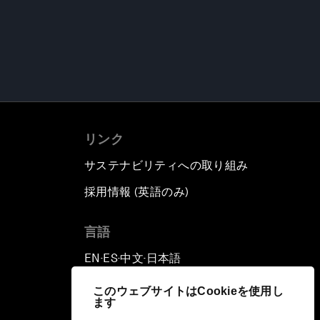
リンク
サステナビリティへの取り組み
採用情報 (英語のみ)
て
言語
EN
ES
中文
日本語
▪
▪
▪
このウェブサイトはCookieを使用し
ます