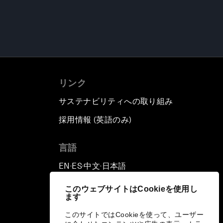
リンク
サステナビリティへの取り組み
採用情報 (英語のみ)
て
言語
EN
ES
中文
日本語
▪
▪
▪
このウェブサイトはCookieを使用し
ます
このサイトではCookieを使って、ユーザー