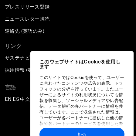
プレスリリース登録
ニュースレター購読
連絡先 (英語のみ)
リンク
サステナビリティへの取り組み
このウェブサイトはCookieを使用し
ます
採用情報 (英語のみ)
このサイトではCookieを使って、ユーザー
に合わせたコンテンツや広告の表示、トラ
言語
フィックの分析を行っています。またユー
ザーによるサイトの利用状況についても情
EN
ES
中文
日本語
▪
▪
▪
報を収集し、ソーシャルメディアや広告配
信、データ解析の各パートナーに情報を共
有しています。ここで収集された情報は、
ユーザーが各パートナーに提供した他の情
報や各パートナーのサービスを使用した際
に収集された情報と組み合わされ、各パー
拒否
トナーによって使用されることがありま