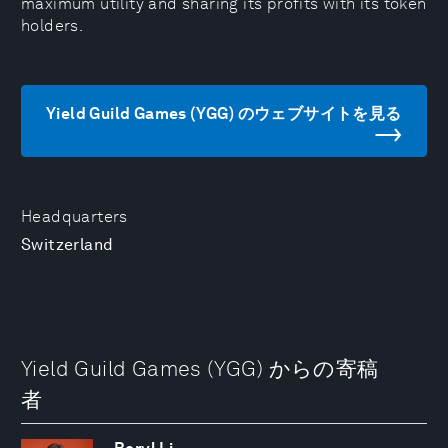
maximum utility and sharing its profits with its token
holders.
Yield Guild Games (YGG) のウェブサイトを見る
Headquarters
Switzerland
Yield Guild Games (YGG) からの寄稿
者