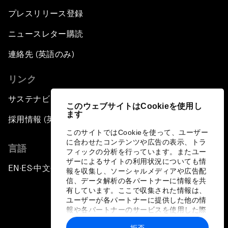
プレスリリース登録
ニュースレター購読
連絡先 (英語のみ)
リンク
サステナビリティへの取り組み
このウェブサイトはCookieを使用し
ます
採用情報 (英語のみ)
このサイトではCookieを使って、ユーザー
に合わせたコンテンツや広告の表示、トラ
言語
フィックの分析を行っています。またユー
ザーによるサイトの利用状況についても情
EN
ES
中文
日本語
▪
▪
▪
報を収集し、ソーシャルメディアや広告配
信、データ解析の各パートナーに情報を共
有しています。ここで収集された情報は、
ユーザーが各パートナーに提供した他の情
報や各パートナーのサービスを使用した際
に収集された情報と組み合わされ、各パー
拒否