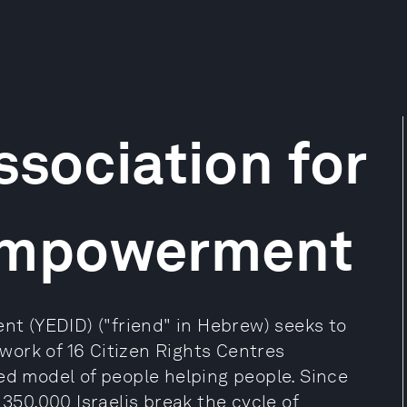
ssociation for
Empowerment
 (YEDID) ("friend" in Hebrew) seeks to
twork of 16 Citizen Rights Centres
ed model of people helping people. Since
 350,000 Israelis break the cycle of