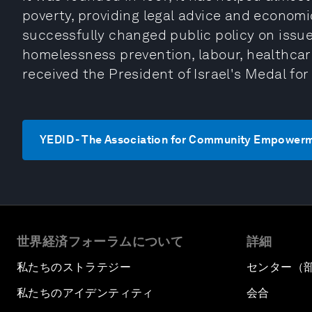
poverty, providing legal advice and econo
successfully changed public policy on issue
homelessness prevention, labour, healthcare 
received the President of Israel's Medal for
YEDID - The Association for Community E
世界経済フォーラムについて
詳細
私たちのストラテジー
センター（
私たちのアイデンティティ
会合