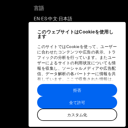
言語
EN
ES
中文
日本語
▪
▪
▪
このウェブサイトはCookieを使用し
ます
このサイトではCookieを使って、ユーザー
に合わせたコンテンツや広告の表示、トラ
フィックの分析を行っています。またユー
ザーによるサイトの利用状況についても情
報を収集し、ソーシャルメディアや広告配
信、データ解析の各パートナーに情報を共
有しています。ここで収集された情報は、
ユーザーが各パートナーに提供した他の情
報や各パートナーのサービスを使用した際
拒否
に収集された情報と組み合わされ、各パー
トナーによって使用されることがありま
全て許可
す。
カスタム化