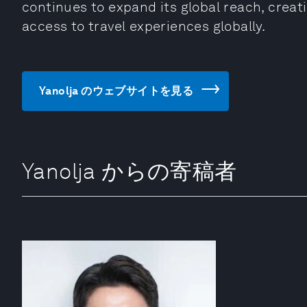
continues to expand its global reach, crea
access to travel experiences globally.
Yanolja のウェブサイトを見る
Yanolja からの寄稿者