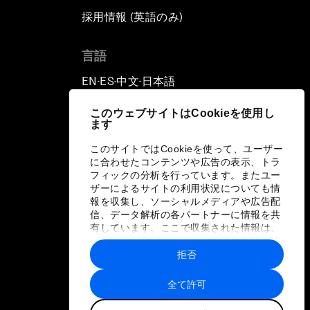
採用情報 (英語のみ)
て
言語
EN
ES
中文
日本語
▪
▪
▪
このウェブサイトはCookieを使用し
ます
このサイトではCookieを使って、ユーザー
に合わせたコンテンツや広告の表示、トラ
フィックの分析を行っています。またユー
ザーによるサイトの利用状況についても情
報を収集し、ソーシャルメディアや広告配
信、データ解析の各パートナーに情報を共
有しています。ここで収集された情報は、
ユーザーが各パートナーに提供した他の情
報や各パートナーのサービスを使用した際
拒否
に収集された情報と組み合わされ、各パー
トナーによって使用されることがありま
全て許可
す。