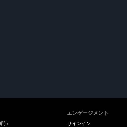
エンゲージメント
部門）
サインイン