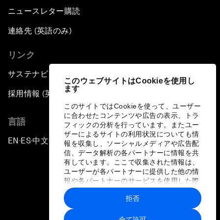
ニュースレター購読
連絡先 (英語のみ)
リンク
サステナビリティへの取り組み
このウェブサイトはCookieを使用し
ます
採用情報 (英語のみ)
このサイトではCookieを使って、ユーザー
に合わせたコンテンツや広告の表示、トラ
言語
フィックの分析を行っています。またユー
ザーによるサイトの利用状況についても情
EN
ES
中文
日本語
▪
▪
▪
報を収集し、ソーシャルメディアや広告配
信、データ解析の各パートナーに情報を共
有しています。ここで収集された情報は、
ユーザーが各パートナーに提供した他の情
報や各パートナーのサービスを使用した際
に収集された情報と組み合わされ、各パー
拒否
トナーによって使用されることがありま
プライバシーポリシーと利用規約
す。
全て許可