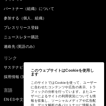
パートナー（組織）について
参加する（個人、組織）
プレスリリース登録
ニュースレター購読
連絡先 (英語のみ)
リンク
サステナビリティへの取り組み
このウェブサイトはCookieを使用し
ます
採用情報 (英語のみ)
このサイトではCookieを使って、ユーザー
に合わせたコンテンツや広告の表示、トラ
言語
フィックの分析を行っています。またユー
ザーによるサイトの利用状況についても情
EN
ES
中文
日本語
▪
▪
▪
報を収集し、ソーシャルメディアや広告配
信、データ解析の各パートナーに情報を共