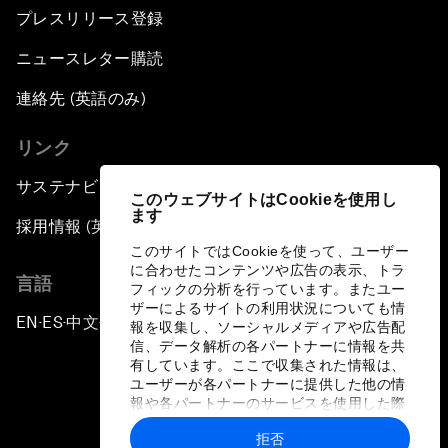
プレスリリース登録
ニュースレター購読
連絡先 (英語のみ)
リンク
サステナビリティへの取り組み
このウェブサイトはCookieを使用し
ます
採用情報 (英語のみ)
このサイトではCookieを使って、ユーザー
に合わせたコンテンツや広告の表示、トラ
言語
フィックの分析を行っています。またユー
ザーによるサイトの利用状況についても情
EN
ES
中文
日本語
▪
▪
▪
報を収集し、ソーシャルメディアや広告配
信、データ解析の各パートナーに情報を共
有しています。ここで収集された情報は、
ユーザーが各パートナーに提供した他の情
報や各パートナーのサービスを使用した際
に収集された情報と組み合わされ、各パー
拒否
トナーによって使用されることがありま