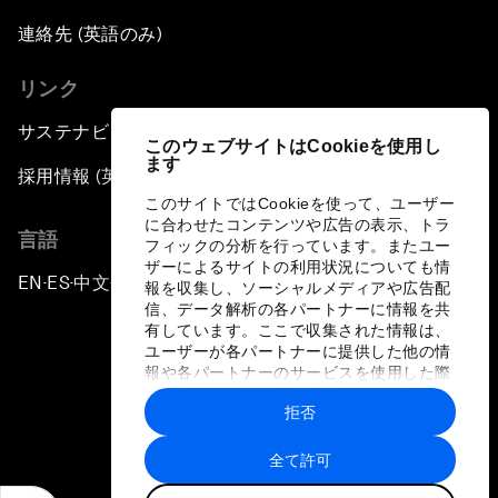
連絡先 (英語のみ)
リンク
サステナビリティへの取り組み
このウェブサイトはCookieを使用し
ます
採用情報 (英語のみ)
このサイトではCookieを使って、ユーザー
に合わせたコンテンツや広告の表示、トラ
言語
フィックの分析を行っています。またユー
ザーによるサイトの利用状況についても情
EN
ES
中文
日本語
▪
▪
▪
報を収集し、ソーシャルメディアや広告配
信、データ解析の各パートナーに情報を共
有しています。ここで収集された情報は、
ユーザーが各パートナーに提供した他の情
報や各パートナーのサービスを使用した際
に収集された情報と組み合わされ、各パー
拒否
トナーによって使用されることがありま
プライバシーポリシーと利用規約
す。
全て許可
サイトマップ