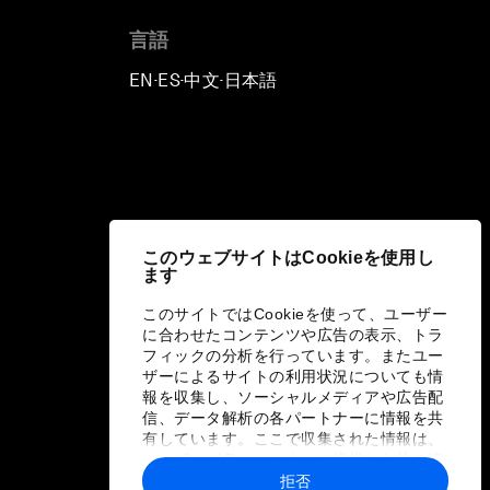
言語
EN
ES
中文
日本語
▪
▪
▪
このウェブサイトはCookieを使用し
ます
このサイトではCookieを使って、ユーザー
に合わせたコンテンツや広告の表示、トラ
フィックの分析を行っています。またユー
ザーによるサイトの利用状況についても情
報を収集し、ソーシャルメディアや広告配
信、データ解析の各パートナーに情報を共
有しています。ここで収集された情報は、
ユーザーが各パートナーに提供した他の情
報や各パートナーのサービスを使用した際
拒否