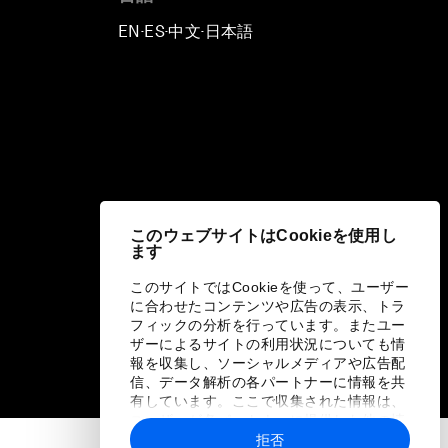
EN
ES
中文
日本語
▪
▪
▪
このウェブサイトはCookieを使用し
ます
このサイトではCookieを使って、ユーザー
に合わせたコンテンツや広告の表示、トラ
フィックの分析を行っています。またユー
ザーによるサイトの利用状況についても情
報を収集し、ソーシャルメディアや広告配
信、データ解析の各パートナーに情報を共
有しています。ここで収集された情報は、
ユーザーが各パートナーに提供した他の情
報や各パートナーのサービスを使用した際
拒否