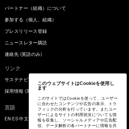
パートナー（組織）について
参加する（個人、組織）
プレスリリース登録
ニュースレター購読
連絡先 (英語のみ)
リンク
サステナビリティへの取り組み
このウェブサイトはCookieを使用し
ます
採用情報 (英語のみ)
このサイトではCookieを使って、ユーザー
に合わせたコンテンツや広告の表示、トラ
言語
フィックの分析を行っています。またユー
ザーによるサイトの利用状況についても情
EN
ES
中文
日本語
▪
▪
▪
報を収集し、ソーシャルメディアや広告配
信、データ解析の各パートナーに情報を共