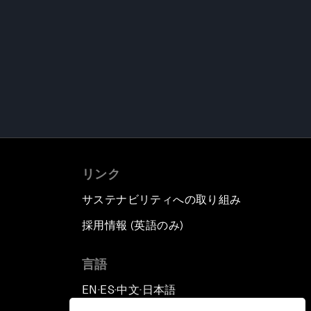
リンク
サステナビリティへの取り組み
採用情報 (英語のみ)
て
言語
EN
ES
中文
日本語
▪
▪
▪