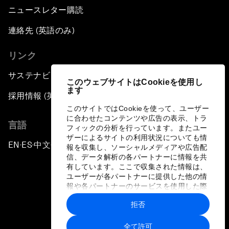
ニュースレター購読
連絡先 (英語のみ)
リンク
サステナビリティへの取り組み
このウェブサイトはCookieを使用し
ます
採用情報 (英語のみ)
このサイトではCookieを使って、ユーザー
に合わせたコンテンツや広告の表示、トラ
言語
フィックの分析を行っています。またユー
ザーによるサイトの利用状況についても情
EN
ES
中文
日本語
▪
▪
▪
報を収集し、ソーシャルメディアや広告配
信、データ解析の各パートナーに情報を共
有しています。ここで収集された情報は、
ユーザーが各パートナーに提供した他の情
報や各パートナーのサービスを使用した際
に収集された情報と組み合わされ、各パー
拒否
トナーによって使用されることがありま
プライバシーポリシーと利用規約
す。
全て許可