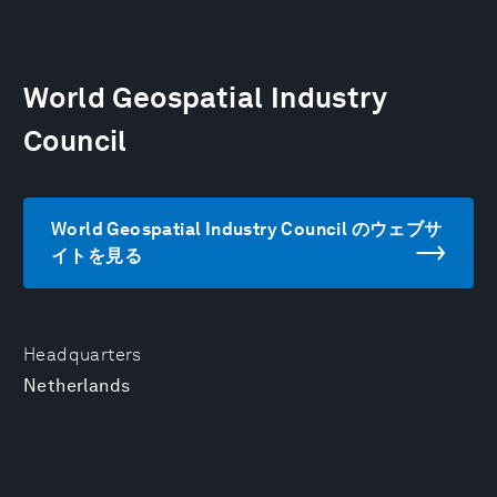
World Geospatial Industry
Council
World Geospatial Industry Council のウェブサ
イトを見る
Headquarters
Netherlands