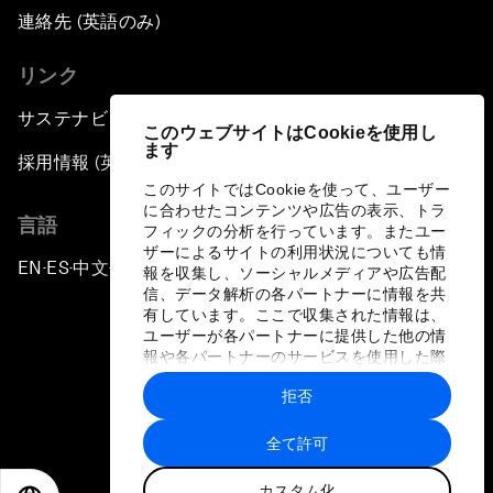
連絡先 (英語のみ)
リンク
サステナビリティへの取り組み
このウェブサイトはCookieを使用し
ます
採用情報 (英語のみ)
このサイトではCookieを使って、ユーザー
に合わせたコンテンツや広告の表示、トラ
言語
フィックの分析を行っています。またユー
ザーによるサイトの利用状況についても情
EN
ES
中文
日本語
▪
▪
▪
報を収集し、ソーシャルメディアや広告配
信、データ解析の各パートナーに情報を共
有しています。ここで収集された情報は、
ユーザーが各パートナーに提供した他の情
報や各パートナーのサービスを使用した際
に収集された情報と組み合わされ、各パー
拒否
トナーによって使用されることがありま
プライバシーポリシーと利用規約
す。
全て許可
サイトマップ
カスタム化