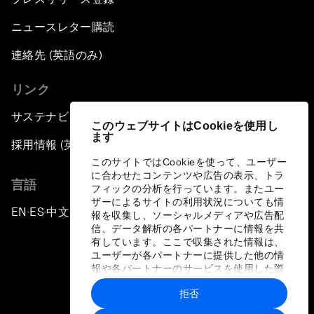
ニュースレター購読
連絡先 (英語のみ)
リンク
サステナビリティへの取り組み
このウェブサイトはCookieを使用し
ます
採用情報 (英語のみ)
このサイトではCookieを使って、ユーザー
に合わせたコンテンツや広告の表示、トラ
言語
フィックの分析を行っています。またユー
ザーによるサイトの利用状況についても情
EN
ES
中文
日本語
▪
▪
▪
報を収集し、ソーシャルメディアや広告配
信、データ解析の各パートナーに情報を共
有しています。ここで収集された情報は、
ユーザーが各パートナーに提供した他の情
報や各パートナーのサービスを使用した際
に収集された情報と組み合わされ、各パー
拒否
トナーによって使用されることがありま
プライバシーポリシーと利用規約
す。