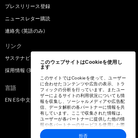
プレスリリース登録
ニュースレター購読
連絡先 (英語のみ)
リンク
サステナビリティへの取り組み
このウェブサイトはCookieを使用し
ます
採用情報 (英語のみ)
このサイトではCookieを使って、ユーザー
に合わせたコンテンツや広告の表示、トラ
言語
フィックの分析を行っています。またユー
ザーによるサイトの利用状況についても情
EN
ES
中文
日本語
▪
▪
▪
報を収集し、ソーシャルメディアや広告配
信、データ解析の各パートナーに情報を共
有しています。ここで収集された情報は、
ユーザーが各パートナーに提供した他の情
報や各パートナーのサービスを使用した際
に収集された情報と組み合わされ、各パー
拒否
トナーによって使用されることがありま