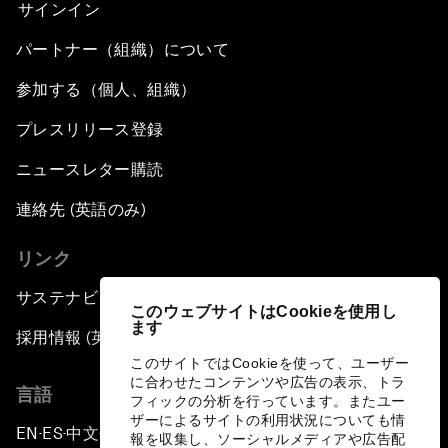
サインイン
パートナー（組織）について
参加する（個人、組織）
プレスリリース登録
ニュースレター購読
連絡先 (英語のみ)
リンク
サステナビリティへの取り組み
このウェブサイトはCookieを使用し
ます
採用情報 (英語のみ)
このサイトではCookieを使って、ユーザー
に合わせたコンテンツや広告の表示、トラ
言語
フィックの分析を行っています。またユー
ザーによるサイトの利用状況についても情
EN
ES
中文
日本語
▪
▪
▪
報を収集し、ソーシャルメディアや広告配