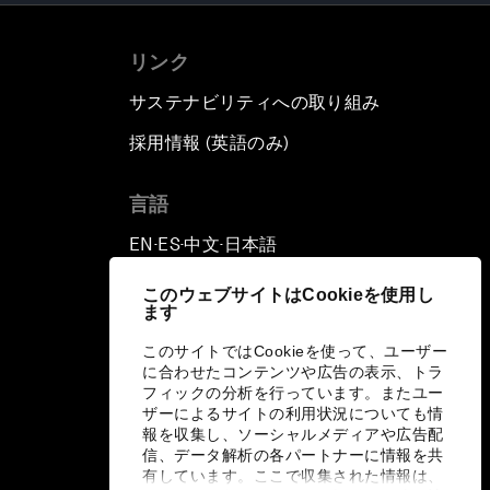
リンク
サステナビリティへの取り組み
採用情報 (英語のみ)
て
言語
EN
ES
中文
日本語
▪
▪
▪
このウェブサイトはCookieを使用し
ます
このサイトではCookieを使って、ユーザー
に合わせたコンテンツや広告の表示、トラ
フィックの分析を行っています。またユー
ザーによるサイトの利用状況についても情
報を収集し、ソーシャルメディアや広告配
信、データ解析の各パートナーに情報を共
有しています。ここで収集された情報は、