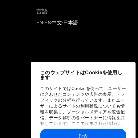
言語
EN
ES
中文
日本語
▪
▪
▪
このウェブサイトはCookieを使用し
ます
このサイトではCookieを使って、ユーザー
に合わせたコンテンツや広告の表示、トラ
フィックの分析を行っています。またユー
ザーによるサイトの利用状況についても情
報を収集し、ソーシャルメディアや広告配
信、データ解析の各パートナーに情報を共
有しています。ここで収集された情報は、
ユーザーが各パートナーに提供した他の情
報や各パートナーのサービスを使用した際
拒否