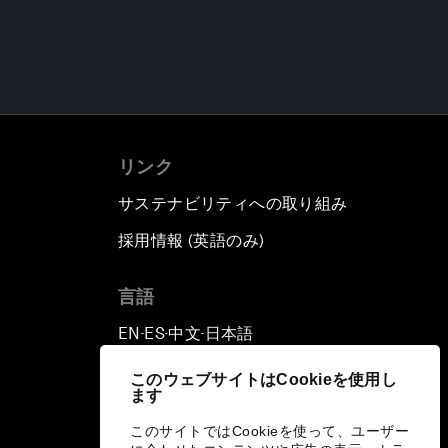
リンク
サステナビリティへの取り組み
採用情報 (英語のみ)
て
言語
EN
ES
中文
日本語
▪
▪
▪
このウェブサイトはCookieを使用し
ます
このサイトではCookieを使って、ユーザー