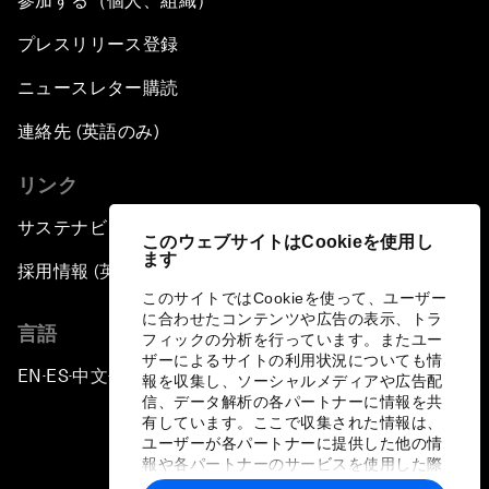
参加する（個人、組織）
プレスリリース登録
ニュースレター購読
連絡先 (英語のみ)
リンク
サステナビリティへの取り組み
このウェブサイトはCookieを使用し
ます
採用情報 (英語のみ)
このサイトではCookieを使って、ユーザー
に合わせたコンテンツや広告の表示、トラ
言語
フィックの分析を行っています。またユー
ザーによるサイトの利用状況についても情
EN
ES
中文
日本語
▪
▪
▪
報を収集し、ソーシャルメディアや広告配
信、データ解析の各パートナーに情報を共
有しています。ここで収集された情報は、
ユーザーが各パートナーに提供した他の情
報や各パートナーのサービスを使用した際
に収集された情報と組み合わされ、各パー