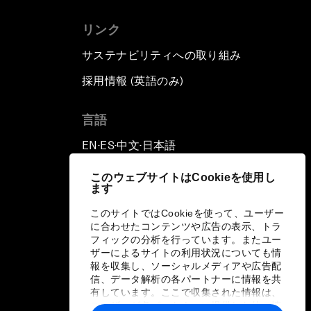
リンク
サステナビリティへの取り組み
採用情報 (英語のみ)
て
言語
EN
ES
中文
日本語
▪
▪
▪
このウェブサイトはCookieを使用し
ます
このサイトではCookieを使って、ユーザー
に合わせたコンテンツや広告の表示、トラ
フィックの分析を行っています。またユー
ザーによるサイトの利用状況についても情
報を収集し、ソーシャルメディアや広告配
信、データ解析の各パートナーに情報を共
有しています。ここで収集された情報は、
ユーザーが各パートナーに提供した他の情