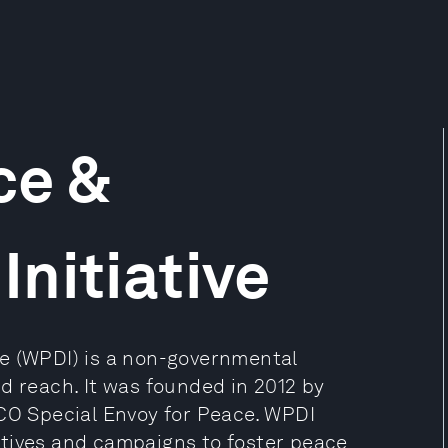
ce &
nitiative
ve (WPDI) is a non-governmental
d reach. It was founded in 2012 by
SCO Special Envoy for Peace. WPDI
atives and campaigns to foster peace