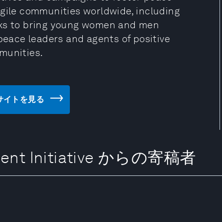
agile communities worldwide, including
eks to bring young women and men
ace leaders and agents of positive
munities.
のウェブサイトを見る
pment Initiative からの寄稿者