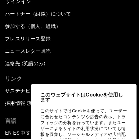
サインイン
パートナー（組織）について
参加する（個人、組織）
プレスリリース登録
ニュースレター購読
連絡先 (英語のみ)
リンク
サステナビリティへの取り組み
このウェブサイトはCookieを使用し
ます
採用情報 (英語のみ)
このサイトではCookieを使って、ユーザー
に合わせたコンテンツや広告の表示、トラ
言語
フィックの分析を行っています。またユー
ザーによるサイトの利用状況についても情
EN
ES
中文
日本語
▪
▪
▪
報を収集し、ソーシャルメディアや広告配