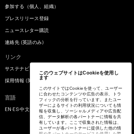
参加する（個人、組織）
プレスリリース登録
ニュースレター購読
連絡先 (英語のみ)
リンク
サステナビリティへの取り組み
このウェブサイトはCookieを使用し
ます
採用情報 (英語のみ)
このサイトではCookieを使って、ユーザー
に合わせたコンテンツや広告の表示、トラ
言語
フィックの分析を行っています。またユー
ザーによるサイトの利用状況についても情
EN
ES
中文
日本語
▪
▪
▪
報を収集し、ソーシャルメディアや広告配
信、データ解析の各パートナーに情報を共
有しています。ここで収集された情報は、
ユーザーが各パートナーに提供した他の情
報や各パートナーのサービスを使用した際