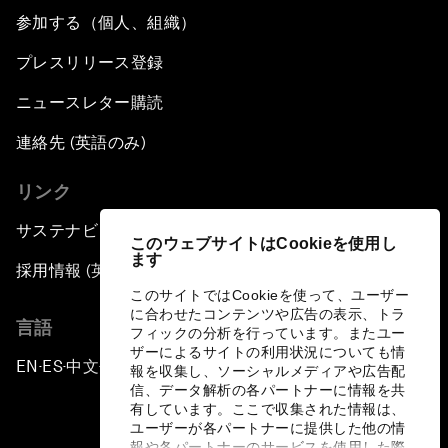
参加する（個人、組織）
プレスリリース登録
ニュースレター購読
連絡先 (英語のみ)
リンク
サステナビリティへの取り組み
このウェブサイトはCookieを使用し
ます
採用情報 (英語のみ)
このサイトではCookieを使って、ユーザー
に合わせたコンテンツや広告の表示、トラ
言語
フィックの分析を行っています。またユー
ザーによるサイトの利用状況についても情
EN
ES
中文
日本語
▪
▪
▪
報を収集し、ソーシャルメディアや広告配
信、データ解析の各パートナーに情報を共
有しています。ここで収集された情報は、
ユーザーが各パートナーに提供した他の情
報や各パートナーのサービスを使用した際