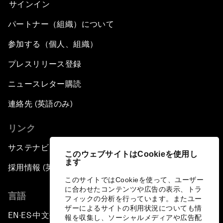
サインイン
パートナー（組織）について
参加する（個人、組織）
プレスリリース登録
ニュースレター購読
連絡先 (英語のみ)
リンク
サステナビリティへの取り組み
このウェブサイトはCookieを使用し
ます
採用情報 (英語のみ)
このサイトではCookieを使って、ユーザー
に合わせたコンテンツや広告の表示、トラ
言語
フィックの分析を行っています。またユー
ザーによるサイトの利用状況についても情
EN
ES
中文
日本語
▪
▪
▪
報を収集し、ソーシャルメディアや広告配