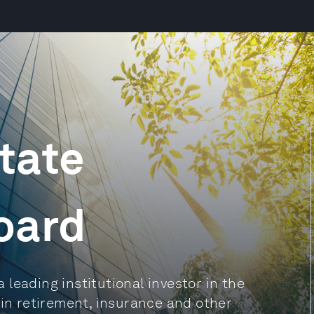
tate
oard
leading institutional investor in the
 in retirement, insurance and other