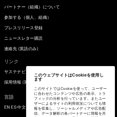
パートナー（組織）について
参加する（個人、組織）
プレスリリース登録
ニュースレター購読
連絡先 (英語のみ)
リンク
サステナビリティへの取り組み
このウェブサイトはCookieを使用し
ます
採用情報 (英語のみ)
このサイトではCookieを使って、ユーザー
に合わせたコンテンツや広告の表示、トラ
言語
フィックの分析を行っています。またユー
ザーによるサイトの利用状況についても情
EN
ES
中文
日本語
▪
▪
▪
報を収集し、ソーシャルメディアや広告配
信、データ解析の各パートナーに情報を共